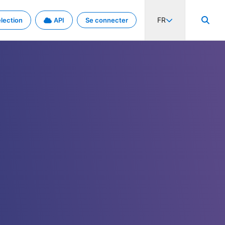
FR
lection
API
Se connecter
activité internationale et les taux. Découvrez le projet en détail.
nées et de métadonnées.
.