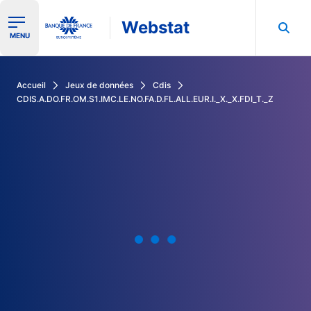
Webstat
Ouvrir le menu de navigation
MENU
Rechercher dans les données de la Banque de France
Accueil
Jeux de données
Cdis
CDIS.A.DO.FR.OM.S1.IMC.LE.NO.FA.D.FL.ALL.EUR.I._X._X.FDI_T._Z