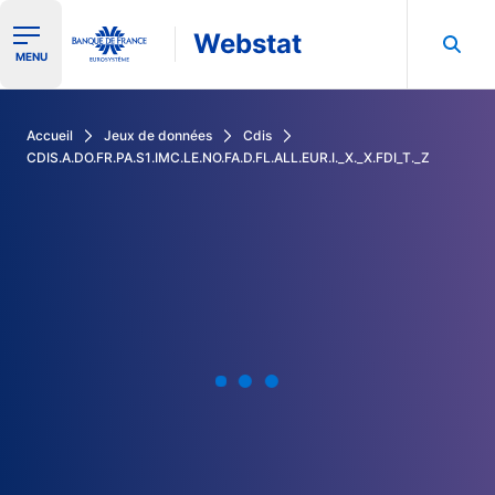
Webstat
Ouvrir le menu de navigation
MENU
Rechercher dans les données de la Banque de France
Accueil
Jeux de données
Cdis
CDIS.A.DO.FR.PA.S1.IMC.LE.NO.FA.D.FL.ALL.EUR.I._X._X.FDI_T._Z