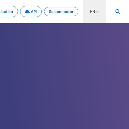
FR
lection
API
Se connecter
activité internationale et les taux. Découvrez le projet en détail.
nées et de métadonnées.
.