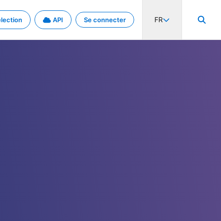
FR
lection
API
Se connecter
activité internationale et les taux. Découvrez le projet en détail.
nées et de métadonnées.
.