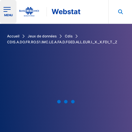
Webstat
Ouvrir le menu de navigation
MENU
Rechercher dans les données de la Banque de France
Accueil
Jeux de données
Cdis
CDIS.A.DO.FR.RO.S1.IMC.LE.A.FA.D.FGED.ALL.EUR.I._X._X.FDI_T._Z