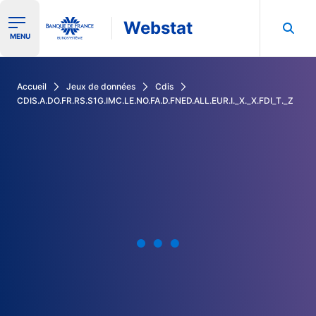
Webstat
Ouvrir le menu de navigation
MENU
Rechercher dans les données de la Banque de France
Accueil
Jeux de données
Cdis
CDIS.A.DO.FR.RS.S1G.IMC.LE.NO.FA.D.FNED.ALL.EUR.I._X._X.FDI_T._Z