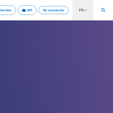
FR
lection
API
Se connecter
activité internationale et les taux. Découvrez le projet en détail.
nées et de métadonnées.
.