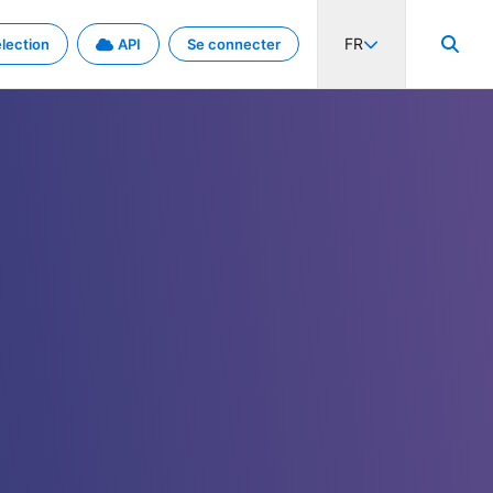
FR
lection
API
Se connecter
activité internationale et les taux. Découvrez le projet en détail.
nées et de métadonnées.
.