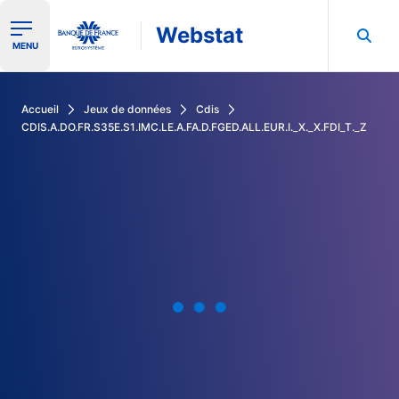
Webstat
Ouvrir le menu de navigation
MENU
Rechercher dans les données de la Banque de France
Accueil
Jeux de données
Cdis
CDIS.A.DO.FR.S35E.S1.IMC.LE.A.FA.D.FGED.ALL.EUR.I._X._X.FDI_T._Z