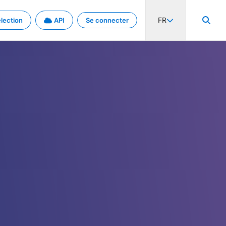
FR
lection
API
Se connecter
activité internationale et les taux. Découvrez le projet en détail.
nées et de métadonnées.
.