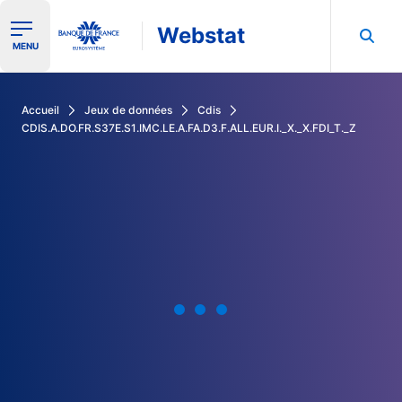
Webstat
Ouvrir le menu de navigation
MENU
Rechercher dans les données de la Banque de France
Accueil
Jeux de données
Cdis
CDIS.A.DO.FR.S37E.S1.IMC.LE.A.FA.D3.F.ALL.EUR.I._X._X.FDI_T._Z