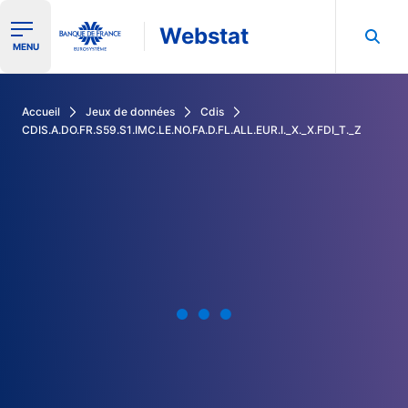
Webstat
Ouvrir le menu de navigation
MENU
Rechercher dans les données de la Banque de France
Accueil
Jeux de données
Cdis
CDIS.A.DO.FR.S59.S1.IMC.LE.NO.FA.D.FL.ALL.EUR.I._X._X.FDI_T._Z