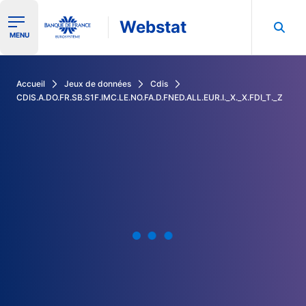
Webstat
Ouvrir le menu de navigation
MENU
Rechercher dans les données de la Banque de France
Accueil
Jeux de données
Cdis
CDIS.A.DO.FR.SB.S1F.IMC.LE.NO.FA.D.FNED.ALL.EUR.I._X._X.FDI_T._Z