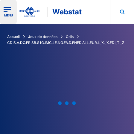
Webstat
Ouvrir le menu de navigation
MENU
Rechercher dans les données de la Banque de France
Accueil
Jeux de données
Cdis
CDIS.A.DO.FR.SB.S1G.IMC.LE.NO.FA.D.FNED.ALL.EUR.I._X._X.FDI_T._Z