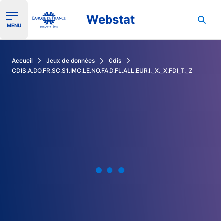
Webstat
Ouvrir le menu de navigation
MENU
Rechercher dans les données de la Banque de France
Accueil
Jeux de données
Cdis
CDIS.A.DO.FR.SC.S1.IMC.LE.NO.FA.D.FL.ALL.EUR.I._X._X.FDI_T._Z