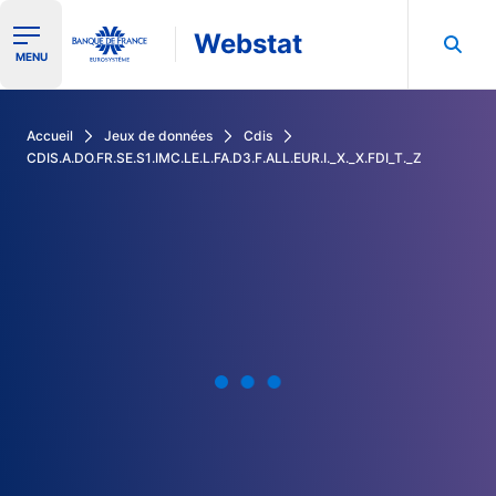
Webstat
Ouvrir le menu de navigation
MENU
Rechercher dans les données de la Banque de France
Accueil
Jeux de données
Cdis
CDIS.A.DO.FR.SE.S1.IMC.LE.L.FA.D3.F.ALL.EUR.I._X._X.FDI_T._Z