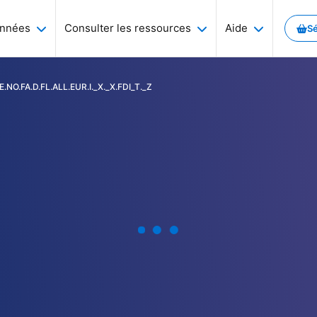
onnées
Consulter les ressources
Aide
Sé
.NO.FA.D.FL.ALL.EUR.I._X._X.FDI_T._Z
es économiques, monétaires et financières... Et aussi des séries sur l'
a thématique qui vous intéresse et consulter les séries associées
le portail Webstat.
ssées et à venir
ponibles sur le portail Webstat.
ves
thématiques de la Banque de France
r portail.
a thématique qui vous intéresse et consulter les séries associées
ruits par la Banque de France, ainsi que l’accès aux archives.
lisés sur ce site.
a eXchange) : gérer et automatiser le processus d’échange de don
emarque sur le site ? Un dysfonctionnement à signaler ?
osystème et SDDS Plus
e séries de données
 de France mais également d’autres sources comme Eurostat, Insee..