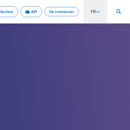
FR
lection
API
Se connecter
activité internationale et les taux. Découvrez le projet en détail.
nées et de métadonnées.
.