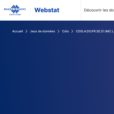
Webstat
Découvrir les d
Rechercher dans les données de la Banque de France
Accueil
Jeux de données
Cdis
CDIS.A.DO.FR.SE.S1.IMC.LE
Naviguez dans nos données par :
Outils avancés :
Actualités
À propos
Publications statistiques
Aide à la navigation
Calendrier des publications statistiques
FAQ
Découvrez les dernières actualités de Webstat.
Webstat, c’est un accès libre et gratuit à des milliers de donné
Crédit, Taux et cours, Monnaie et Épargne... : Choisissez l
Toutes les réponses à vos questions sur la navigation dans 
Parcourez le calendrier des publications statistiques, pa
Toutes les réponses à vos questions sur les contenus dis
Chiffres-clés
API
Thématiques
Séries des publications, rapports, et archi
Découvrez et comparez les chiffres clés sur l’ensemble des 
Automatisez l'accès aux données Webstat via notre develope
Crédit, Taux et cours, Monnaie et Épargne... : Choisissez l
Retrouvez les séries des publications, les rapports const
Calendrier des mises à jour des séries
Glossaire
Comprendre le format SDMX
Nous contacter
Se connecter
A venir prochainement
Retrouvez toutes les définitions des acronymes et locutions uti
Comprendre le format SDMX (Statistical Data and Metadat
Vous ne trouvez pas de réponse à vos questions ? Une r
Institutions
Jeux de données
Sources
Découvrez les données des institutions internationales : Eur
Découvrez nos jeux de données rassemblant plus 37000 d
Webstat rassemble les données produites par la Banque
Données granulaires via CASD
Mise à disposition des données via le portail CASD
Plus d'informations