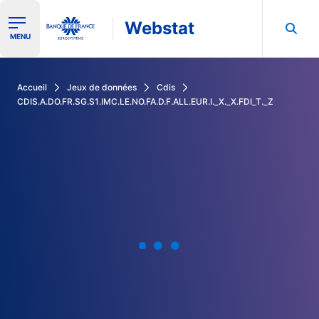
Webstat
Ouvrir le menu de navigation
MENU
Rechercher dans les données de la Banque de France
Accueil
Jeux de données
Cdis
CDIS.A.DO.FR.SG.S1.IMC.LE.NO.FA.D.F.ALL.EUR.I._X._X.FDI_T._Z