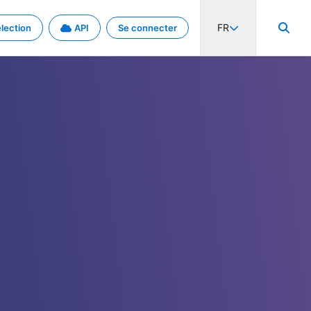
FR
lection
API
Se connecter
activité internationale et les taux. Découvrez le projet en détail.
nées et de métadonnées.
.