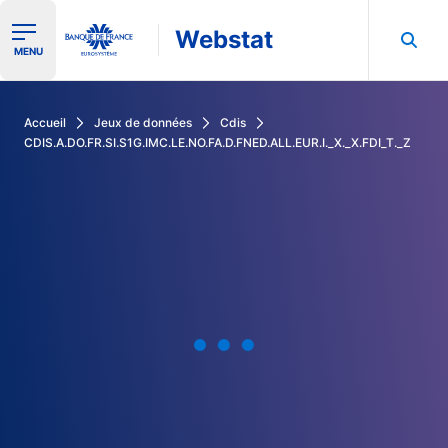
Webstat
Ouvrir le menu de navigation
MENU
Rechercher dans les données de la Banque de France
Accueil
Jeux de données
Cdis
CDIS.A.DO.FR.SI.S1G.IMC.LE.NO.FA.D.FNED.ALL.EUR.I._X._X.FDI_T._Z