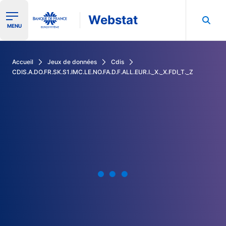
Webstat
Ouvrir le menu de navigation
MENU
Rechercher dans les données de la Banque de France
Accueil
Jeux de données
Cdis
CDIS.A.DO.FR.SK.S1.IMC.LE.NO.FA.D.F.ALL.EUR.I._X._X.FDI_T._Z