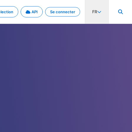
FR
lection
API
Se connecter
activité internationale et les taux. Découvrez le projet en détail.
nées et de métadonnées.
.