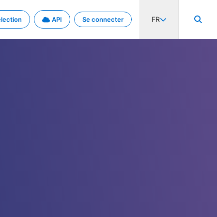
FR
lection
API
Se connecter
activité internationale et les taux. Découvrez le projet en détail.
nées et de métadonnées.
.