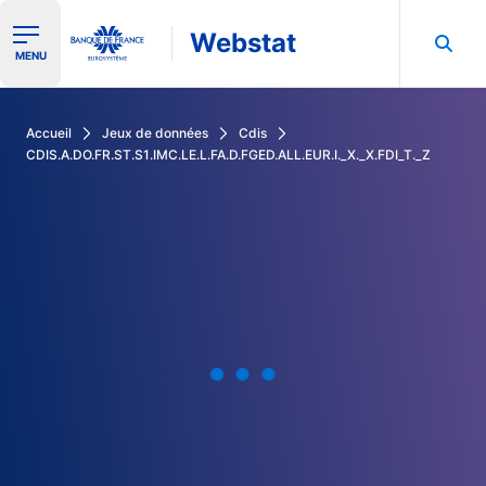
Webstat
Ouvrir le menu de navigation
MENU
Rechercher dans les données de la Banque de France
Accueil
Jeux de données
Cdis
CDIS.A.DO.FR.ST.S1.IMC.LE.L.FA.D.FGED.ALL.EUR.I._X._X.FDI_T._Z