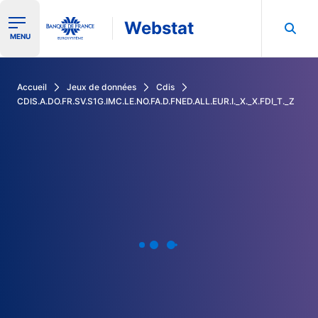
Webstat
Ouvrir le menu de navigation
MENU
Rechercher dans les données de la Banque de France
Accueil
Jeux de données
Cdis
CDIS.A.DO.FR.SV.S1G.IMC.LE.NO.FA.D.FNED.ALL.EUR.I._X._X.FDI_T._Z