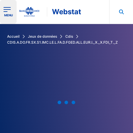
Webstat
Ouvrir le menu de navigation
MENU
Rechercher dans les données de la Banque de France
Accueil
Jeux de données
Cdis
CDIS.A.DO.FR.SX.S1.IMC.LE.L.FA.D.FGED.ALL.EUR.I._X._X.FDI_T._Z