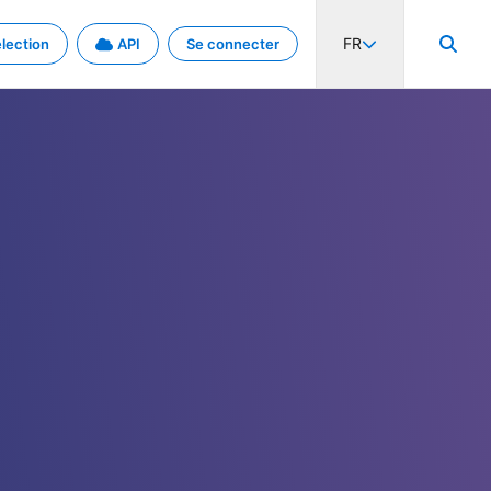
FR
lection
API
Se connecter
activité internationale et les taux. Découvrez le projet en détail.
nées et de métadonnées.
.