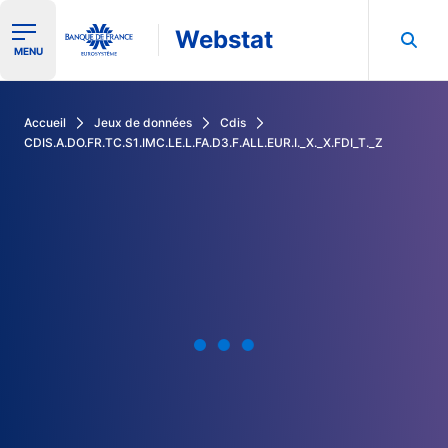
Webstat
Ouvrir le menu de navigation
MENU
Rechercher dans les données de la Banque de France
Accueil
Jeux de données
Cdis
CDIS.A.DO.FR.TC.S1.IMC.LE.L.FA.D3.F.ALL.EUR.I._X._X.FDI_T._Z