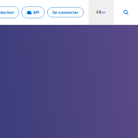
FR
lection
API
Se connecter
activité internationale et les taux. Découvrez le projet en détail.
nées et de métadonnées.
.