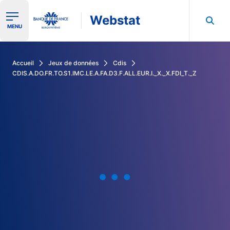
Webstat
Ouvrir le menu de navigation
MENU
Rechercher dans les données de la Banque de France
Accueil
Jeux de données
Cdis
CDIS.A.DO.FR.TO.S1.IMC.LE.A.FA.D3.F.ALL.EUR.I._X._X.FDI_T._Z