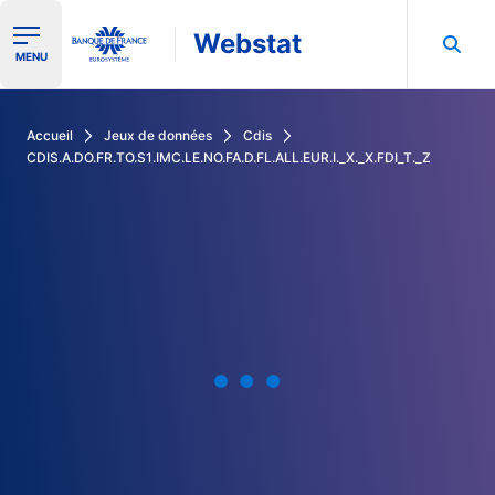
Webstat
Ouvrir le menu de navigation
MENU
Rechercher dans les données de la Banque de France
Accueil
Jeux de données
Cdis
CDIS.A.DO.FR.TO.S1.IMC.LE.NO.FA.D.FL.ALL.EUR.I._X._X.FDI_T._Z