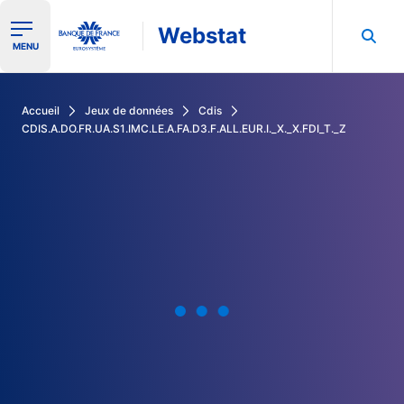
Webstat
Ouvrir le menu de navigation
MENU
Rechercher dans les données de la Banque de France
Accueil
Jeux de données
Cdis
CDIS.A.DO.FR.UA.S1.IMC.LE.A.FA.D3.F.ALL.EUR.I._X._X.FDI_T._Z