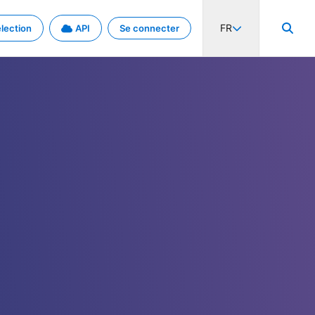
FR
lection
API
Se connecter
activité internationale et les taux. Découvrez le projet en détail.
nées et de métadonnées.
.