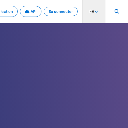
FR
lection
API
Se connecter
activité internationale et les taux. Découvrez le projet en détail.
nées et de métadonnées.
.