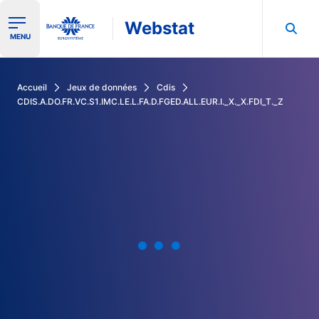
Webstat
Ouvrir le menu de navigation
MENU
Rechercher dans les données de la Banque de France
Accueil
Jeux de données
Cdis
CDIS.A.DO.FR.VC.S1.IMC.LE.L.FA.D.FGED.ALL.EUR.I._X._X.FDI_T._Z