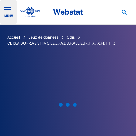
Webstat
Ouvrir le menu de navigation
MENU
Rechercher dans les données de la Banque de France
Accueil
Jeux de données
Cdis
CDIS.A.DO.FR.VE.S1.IMC.LE.L.FA.D3.F.ALL.EUR.I._X._X.FDI_T._Z