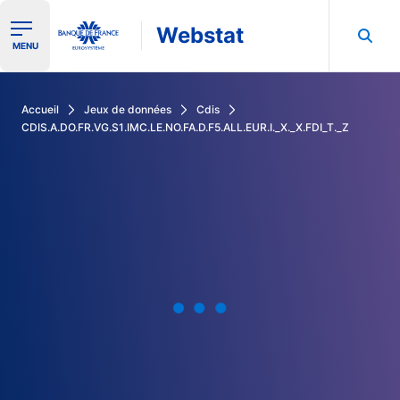
Webstat
Ouvrir le menu de navigation
MENU
Rechercher dans les données de la Banque de France
Accueil
Jeux de données
Cdis
CDIS.A.DO.FR.VG.S1.IMC.LE.NO.FA.D.F5.ALL.EUR.I._X._X.FDI_T._Z