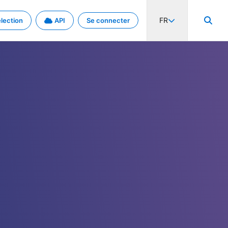
FR
lection
API
Se connecter
activité internationale et les taux. Découvrez le projet en détail.
nées et de métadonnées.
.