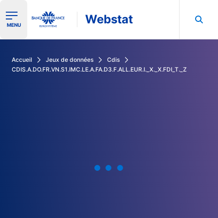
Webstat
Ouvrir le menu de navigation
MENU
Rechercher dans les données de la Banque de France
Accueil
Jeux de données
Cdis
CDIS.A.DO.FR.VN.S1.IMC.LE.A.FA.D3.F.ALL.EUR.I._X._X.FDI_T._Z