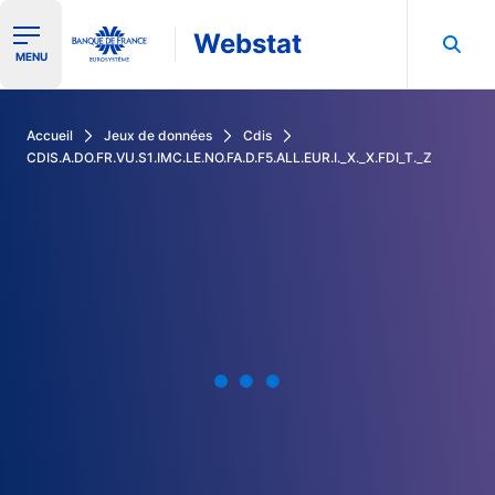
Webstat
Ouvrir le menu de navigation
MENU
Rechercher dans les données de la Banque de France
Accueil
Jeux de données
Cdis
CDIS.A.DO.FR.VU.S1.IMC.LE.NO.FA.D.F5.ALL.EUR.I._X._X.FDI_T._Z