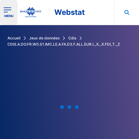
Webstat
Ouvrir le menu de navigation
MENU
Rechercher dans les données de la Banque de France
Accueil
Jeux de données
Cdis
CDIS.A.DO.FR.W0.S1.IMC.LE.A.FA.D3.F.ALL.EUR.I._X._X.FDI_T._Z