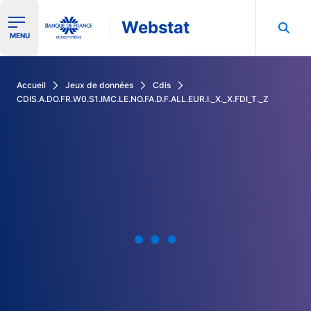
Webstat
Ouvrir le menu de navigation
MENU
Rechercher dans les données de la Banque de France
Accueil
Jeux de données
Cdis
CDIS.A.DO.FR.W0.S1.IMC.LE.NO.FA.D.F.ALL.EUR.I._X._X.FDI_T._Z