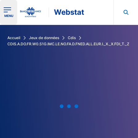
Webstat
Ouvrir le menu de navigation
MENU
Rechercher dans les données de la Banque de France
Accueil
Jeux de données
Cdis
CDIS.A.DO.FR.W0.S1G.IMC.LE.NO.FA.D.FNED.ALL.EUR.I._X._X.FDI_T._Z