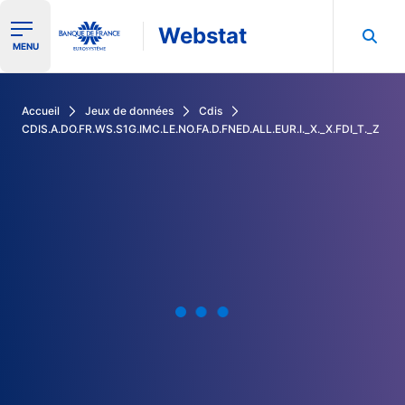
Webstat
Ouvrir le menu de navigation
MENU
Rechercher dans les données de la Banque de France
Accueil
Jeux de données
Cdis
CDIS.A.DO.FR.WS.S1G.IMC.LE.NO.FA.D.FNED.ALL.EUR.I._X._X.FDI_T._Z