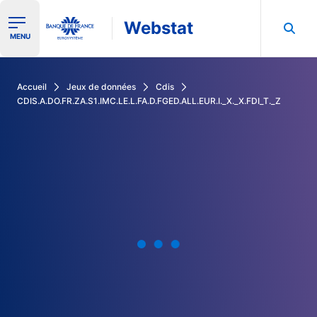
Webstat
Ouvrir le menu de navigation
MENU
Rechercher dans les données de la Banque de France
Accueil
Jeux de données
Cdis
CDIS.A.DO.FR.ZA.S1.IMC.LE.L.FA.D.FGED.ALL.EUR.I._X._X.FDI_T._Z