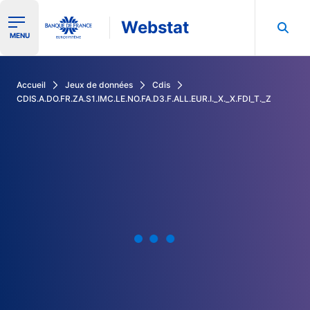
Webstat
Ouvrir le menu de navigation
MENU
Rechercher dans les données de la Banque de France
Accueil
Jeux de données
Cdis
CDIS.A.DO.FR.ZA.S1.IMC.LE.NO.FA.D3.F.ALL.EUR.I._X._X.FDI_T._Z