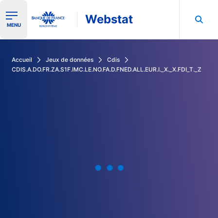
Webstat
Ouvrir le menu de navigation
MENU
Rechercher dans les données de la Banque de France
Accueil
Jeux de données
Cdis
CDIS.A.DO.FR.ZA.S1F.IMC.LE.NO.FA.D.FNED.ALL.EUR.I._X._X.FDI_T._Z