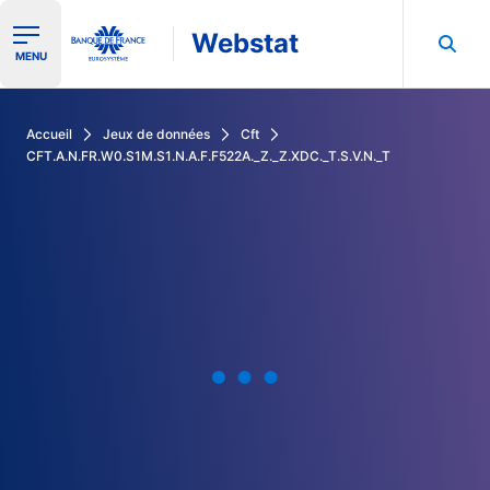
Webstat
Ouvrir le menu de navigation
MENU
Rechercher dans les données de la Banque de France
Accueil
Jeux de données
Cft
CFT.A.N.FR.W0.S1M.S1.N.A.F.F522A._Z._Z.XDC._T.S.V.N._T