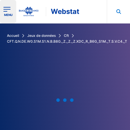
Webstat
Ouvrir le menu de navigation
MENU
Rechercher dans les données de la Banque de France
Accueil
Jeux de données
Cft
CFT.Q.N.DE.W0.S1M.S1.N.B.B8G._Z._Z._Z.XDC_R_B6G_S1M._T.S.V.C4._T